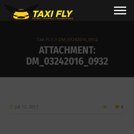
Toggl
navig
Taxi FLY
DM_03242016_0932
ATTACHMENT:
DM_03242016_0932
Juli 12, 2017
0