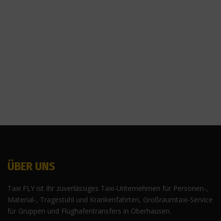
ÜBER UNS
Taxi FLY ist Ihr zuverlässiges Taxi-Unternehmen für Personen-,
Material-, Tragestuhl und Krankenfahrten, Großraumtaxi-Service
für Gruppen und Flughafentransfers in Oberhausen.