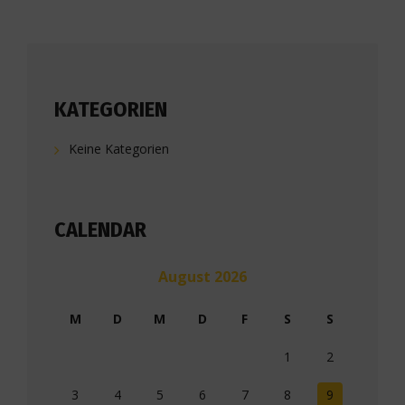
KATEGORIEN
Keine Kategorien
CALENDAR
August 2026
M
D
M
D
F
S
S
1
2
3
4
5
6
7
8
9