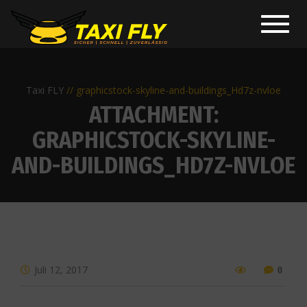
Toggl
navig
Taxi FLY
graphicstock-skyline-and-buildings_Hd7z-nvloe
ATTACHMENT:
GRAPHICSTOCK-SKYLINE-
AND-BUILDINGS_HD7Z-NVLOE
Juli 12, 2017
0