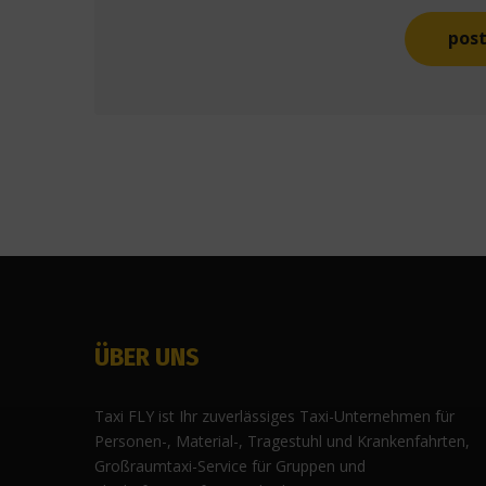
ÜBER UNS
Taxi FLY ist Ihr zuverlässiges Taxi-Unternehmen für
Personen-, Material-, Tragestuhl und Krankenfahrten,
Großraumtaxi-Service für Gruppen und