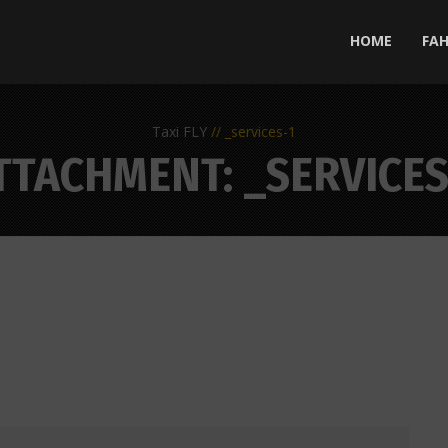
HOME
FA
Taxi FLY
_services-1
TTACHMENT: _SERVICES