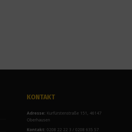
KONTAKT
Ad
resse:
Kurfürstenstraße 151, 46147
Oberhausen
Kontakt:
0208 22 22 3 / 0208 635 57