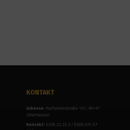
KONTAKT
Ad
resse:
Kurfürstenstraße 151, 46147
Oberhausen
Kontakt:
0208 22 22 3 / 0208 635 57