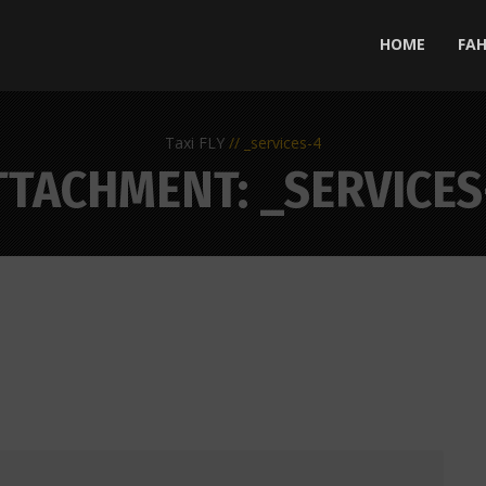
HOME
FA
Taxi FLY
_services-4
TTACHMENT: _SERVICES