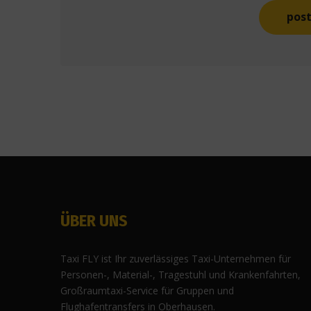
ÜBER UNS
Taxi FLY ist Ihr zuverlässiges Taxi-Unternehmen für
Personen-, Material-, Tragestuhl und Krankenfahrten,
Großraumtaxi-Service für Gruppen und
Flughafentransfers in Oberhausen.