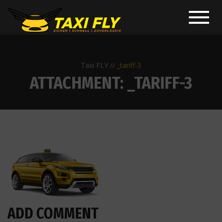
Toggl
navig
Taxi FLY
_tariff-3
ATTACHMENT: _TARIFF-3
ADD COMMENT