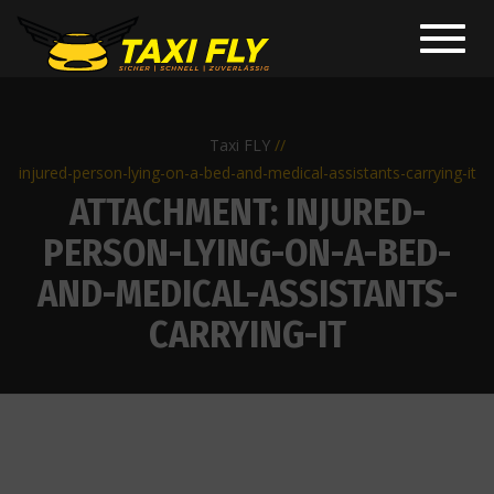
Toggl
navig
Taxi FLY
injured-person-lying-on-a-bed-and-medical-assistants-carrying-it
ATTACHMENT: INJURED-
PERSON-LYING-ON-A-BED-
AND-MEDICAL-ASSISTANTS-
CARRYING-IT