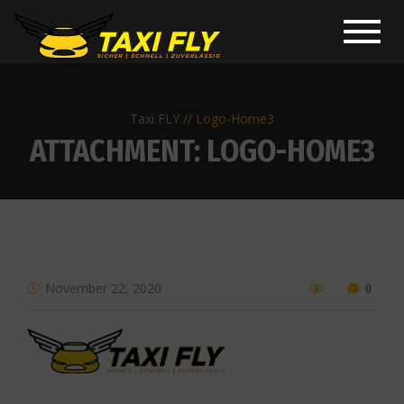
Toggl
navig
Taxi FLY
Logo-Home3
ATTACHMENT: LOGO-HOME3
November 22, 2020
0